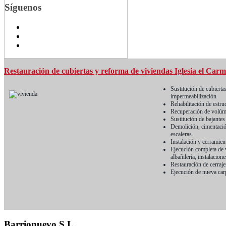
Síguenos
Restauración de cubiertas y reforma de viviendas Iglesia el Car
Sustitución de cubierta
impermeabilización
Rehabilitación de estru
Recuperación de volúmen
Sustitución de bajantes
Demolición, cimentació
escaleras.
Instalación y cerramien
Ejecución completa de v
albañilería, instalacion
Restauración de cerrajer
Ejecución de nueva carp
Barrionuevo S.L.