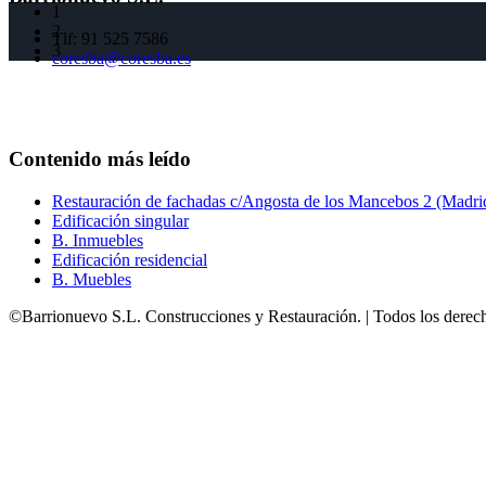
1
2
Tlf: 91 525 7586
3
coresba@coresba.es
Contenido más leído
Restauración de fachadas c/Angosta de los Mancebos 2 (Madri
Edificación singular
B. Inmuebles
Edificación residencial
B. Muebles
©Barrionuevo S.L. Construcciones y Restauración. | Todos los derec