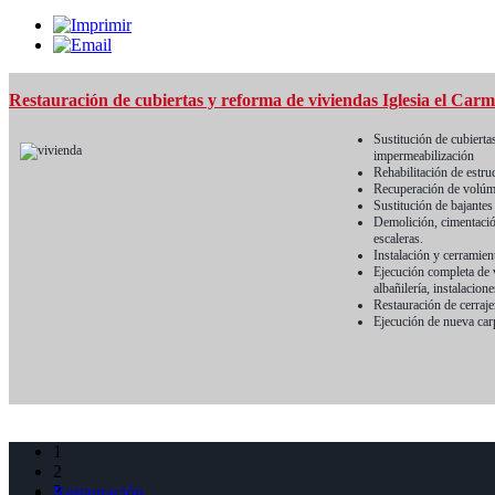
Restauración de cubiertas y reforma de viviendas Iglesia el Car
Restauración pórticos de plaza mayor de Colmenar de Oreja (M
Sustitución de cubierta
Sustitución elementos e
impermeabilización
Tratamiento antixilófag
Rehabilitación de estru
Ejecución de cubiertas 
Recuperación de volúmen
Reposición de columnas
Sustitución de bajantes
Reposición forjados, co
Demolición, cimentació
Instalación evacuación 
escaleras.
Restauración de barandi
Instalación y cerramien
Revestimientos de par
Ejecución completa de v
Decapado madera con c
albañilería, instalacion
Restauración de cerrajer
Ejecución de nueva carp
1
2
3
Restauración