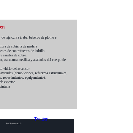
men
adrid)
s de teja curva árabe, baberos de plomo e
structurales de madera.
os en madera y colocación prótesis.
ctura de cubierta de madera
de teja cerámica.
es de contrafuertes de ladrillo.
 de piedra caliza.
 y canales de cobre.
sidos estructurales y solado.
n, estructura metálica y acabados del cuerpo de
aguas, iluminación, megafonía y telefonía.
llas.
to vidrio del ascensor
amentos
iviendas (demoliciones, refuerzos estructurales,
horreado, refinado con decapante químico.
es, revestimientos, equipamiento).
ía exterior
intería
Twitter
SocButtons v1.5